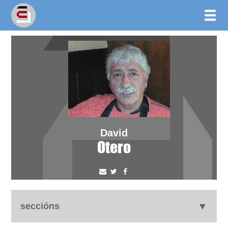
David
Otero
seccións