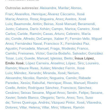
Outros/as autores/as:
Aleixandre, Marilar
;
Alonso,
Fran
;
Alvarellos, Henrique
;
Álvarez Cáccamo, Xosé
María
;
Aneiros, Rosa
;
Angueira, Anxo
;
Axeitos, Xosé
Luís
;
Baamonde, Antón
;
Beiras, Xosé Manuel
;
Beramendi,
Justo
;
Cabana, Darío Xohán
;
Campo, Marica
;
Caneiro, Xosé
Carlos
;
Caride, Ramón
;
Casas, Arturo
;
Cebreiro, María
do
;
Conde, Alfredo
;
DoCampo, Xabier P.
;
Fernán-Vello, Miguel
Anxo
;
Fernández Naval, Francisco X.
;
Fernández Paz,
Agustín
;
Forcadela, Manuel
;
Fraga, Modesto
;
Franco,
Camilo
;
Freixanes, Víctor
;
García-Bodaño, Salvador
;
González
Tosar, Luís
;
Guede, Manuel
;
Iglesias, Bieito
; Ínsua López,
Emilio Xosé;
López Carreira, Anselmo
;
López, Siro
;
Loureiro,
Ramón
;
Maure Rivas, Xulián
;
Méndez Ferrín, Xosé
Luís
;
Méndez, Xerardo
;
Miranda, Xosé
;
Nerium,
Alexandre
;
Nicolás, Ramón
;
Nogueira, Camilo
;
Rábade
Paredes, Xesús
;
Rabuñal, Henrique
;
Rivas, Manuel
;
Riveiro
Coello, Antón
;
Rodríguez Sánchez, Francisco
;
Sánchez,
Cesáreo
;
Seixas Seoane, Miguel Anxo
;
Senén, Felipe
;
Seoane,
Xavier
;
Sotelo Blanco, Olegario
;
Tarrío, Anxo
;
Toro, Suso
de
;
Torres Queiruga, Andrés
;
Vázquez Pintor, Xosé
;
Vilavedra,
Dolores
;
Villar, Helena
;
Villar, Miro
;
Villares, Ramón