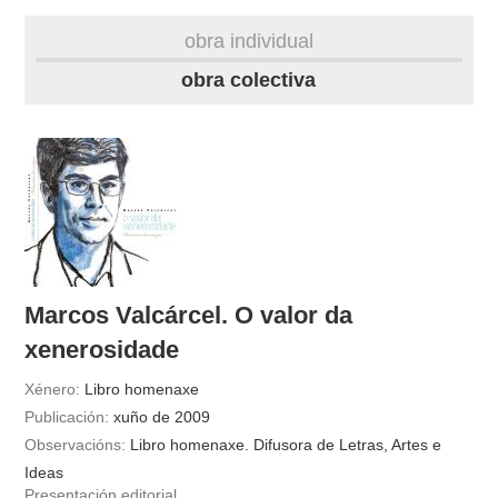
biografía
obra individual
obra
obra colectiva
fototeca
videoteca
materiais didácticos
outros docs
Marcos Valcárcel. O valor da
xenerosidade
Xénero:
Libro homenaxe
Publicación:
xuño de 2009
Observacións:
Libro homenaxe. Difusora de Letras, Artes e
Ideas
Presentación editorial