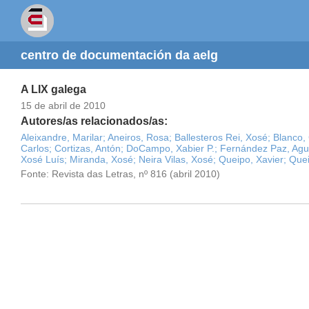
centro de documentación da aelg
A LIX galega
15 de abril de 2010
Autores/as relacionados/as:
Aleixandre, Marilar;
Aneiros, Rosa;
Ballesteros Rei, Xosé;
Blanco,
Carlos;
Cortizas, Antón;
DoCampo, Xabier P.;
Fernández Paz, Agus
Xosé Luís;
Miranda, Xosé;
Neira Vilas, Xosé;
Queipo, Xavier;
Quei
Fonte: Revista das Letras, nº 816 (abril 2010)