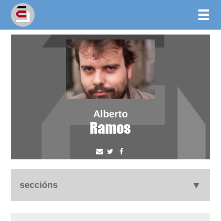
Alberto
Ramos
seccións
biografía