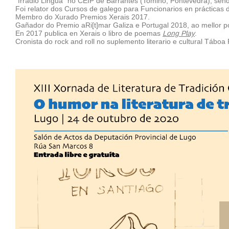
"Irradio Lingua" no CEIP de Barrantes (Tomiño, Pontevedra), se
Foi relator dos Cursos de galego para Funcionarios en práctica
Membro do Xurado Premios Xerais 2017.
Gañador do Premio aRi[t]mar Galiza e Portugal 2018, ao mellor 
En 2017 publica en Xerais o libro de poemas
Long Play
.
Cronista do rock and roll no suplemento literario e cultural Táb