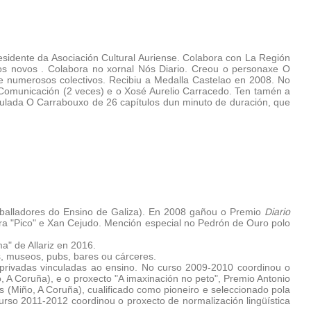
residente da Asociación Cultural Auriense. Colabora con La Región
os novos . Colabora no xornal Nós Diario. Creou o personaxe O
e numerosos colectivos. Recibiu a Medalla Castelao en 2008. No
 Comunicación (2 veces) e o Xosé Aurelio Carracedo. Ten tamén a
ulada O Carrabouxo de 26 capítulos dun minuto de duración, que
raballadores do Ensino de Galiza). En 2008 gañou o Premio
Diario
ira "Pico" e Xan Cejudo. Mención especial no Pedrón de Ouro polo
" de Allariz en 2016.
os, museos, pubs, bares ou cárceres.
s privadas vinculadas ao ensino. No curso 2009-2010 coordinou o
 A Coruña), e o proxecto "A imaxinación no peto", Premio Antonio
 (Miño, A Coruña), cualificado como pioneiro e seleccionado pola
rso 2011-2012 coordinou o proxecto de normalización lingüística