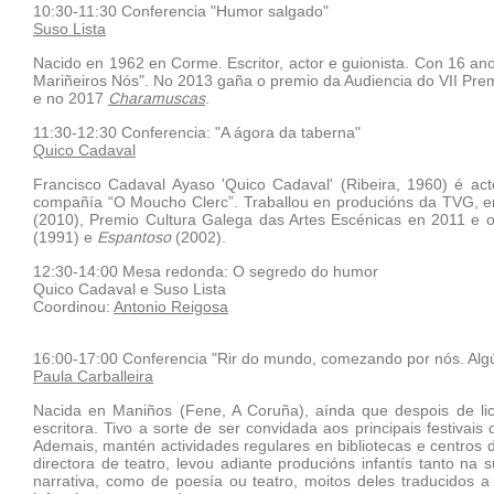
10:30-11:30 Conferencia "Humor salgado"
Suso Lista
Nacido en 1962 en Corme. Escritor, actor e guionista. Con 16 a
Mariñeiros Nós". No 2013 gaña o premio da Audiencia do VII Pre
e no 2017
Charamuscas
.
11:30-12:30 Conferencia: "A ágora da taberna"
Quico Cadaval
Francisco Cadaval Ayaso 'Quico Cadaval' (Ribeira, 1960) é ac
compañía “O Moucho Clerc”. Traballou en producións da TVG, en
(2010), Premio Cultura Galega das Artes Escénicas en 2011 e 
(1991) e
Espantoso
(2002).
12:30-14:00 Mesa redonda: O segredo do humor
Quico Cadaval e Suso Lista
Coordinou:
Antonio Reigosa
16:00-17:00 Conferencia "Rir do mundo, comezando por nós. Alg
Paula Carballeira
Nacida en Maniños (Fene, A Coruña), aínda que despois de lice
escritora. Tivo a sorte de ser convidada aos principais festivais
Ademais, mantén actividades regulares en bibliotecas e centros
directora de teatro, levou adiante producións infantís tanto n
narrativa, como de poesía ou teatro, moitos deles traducidos a 