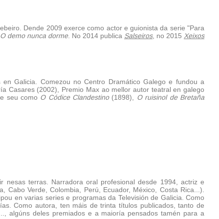
ebeiro. Dende 2009 exerce como actor e guionista da serie "Para
O demo nunca dorme
. No 2014 publica
Salseiros
, no 2015
Xeixos
tos en Galicia. Comezou no Centro Dramático Galego e fundou a
a Casares (2002), Premio Max ao mellor autor teatral en galego
 de seu como
O Códice Clandestino
(1898),
O ruisinol de Bretaña
 nesas terras. Narradora oral profesional desde 1994, actriz e
ncia, Cabo Verde, Colombia, Perú, Ecuador, México, Costa Rica...).
pou en varias series e programas da Televisión de Galicia. Como
s. Como autora, ten máis de trinta títulos publicados, tanto de
aro..., algúns deles premiados e a maioría pensados tamén para a