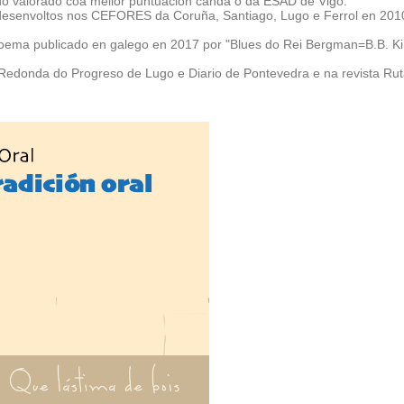
ndo valorado coa mellor puntuación canda o da ESAD de Vigo.
s desenvoltos nos CEFORES da Coruña, Santiago, Lugo e Ferrol en 201
poema publicado en galego en 2017 por "Blues do Rei Bergman=B.B. Ki
oa Redonda do Progreso de Lugo e Diario de Pontevedra e na revista Rut