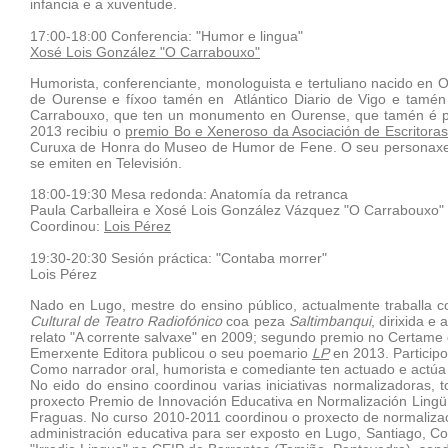
infancia e a xuventude.
17:00-18:00 Conferencia: "Humor e lingua"
Xosé Lois González "O Carrabouxo"
Humorista, conferenciante, monologuista e tertuliano nacido en O
de Ourense e fíxoo tamén en Atlántico Diario de Vigo e tamén
Carrabouxo, que ten un monumento en Ourense, que tamén é pseu
2013 recibiu o
premio Bo e Xeneroso da Asociación de Escritoras
Curuxa de Honra do Museo de Humor de Fene. O seu personaxe, O
se emiten en Televisión.
18:00-19:30 Mesa redonda: Anatomía da retranca
Paula Carballeira e Xosé Lois González Vázquez "O Carrabouxo"
Coordinou:
Lois Pérez
19:30-20:30 Sesión práctica: "Contaba morrer"
Lois Pérez
Nado en Lugo, mestre do ensino público, actualmente traballa c
Cultural de Teatro Radiofónico
coa peza
Saltimbanqui
, dirixida 
relato "A corrente salvaxe" en 2009; segundo premio no Certame
Emerxente Editora publicou o seu poemario
LP
en 2013. Particip
Como narrador oral, humorista e comediante ten actuado e actúa en
No eido do ensino coordinou varias iniciativas normalizadoras,
proxecto Premio de Innovación Educativa en Normalización Lingüí
Fraguas. No curso 2010-2011 coordinou o proxecto de normalizaci
administración educativa para ser exposto en Lugo, Santiago, C