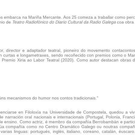
nos embarca na Mariña Mercante. Aos 25 comeza a traballar como perc
mio de
Teatro Radiofónico do Diario Cultural da Radio Galega
coa obra
tor, director e adaptador teatral, pioneiro do movemento contacon
 curtas e longametraxes, sendo recoñecido con premios como o Marí
o Premio Xiria ao Labor Teatral (2020). Como autor destacan obras
úns mecanismos do humor nos contos tradicionais."
nciarse en Filoloxía na Universidade de Compostela, quedou a vivir
 de narración oral nacionais e internacionais (Portugal, Polonia, Fra
 de ensino. Como actriz, é membro da compañía Berrobambán e partici
a súa compañía como no Centro Dramático Galego ou noutras compañía
varias linguas: portugués, inglés, italiano, coreano, catalán, éusc