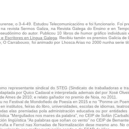
urense, o 3-4-49. Estudou Telecomunicacións e foi funcionario. Foi p
 na revista Sermos Galiza, na Revista Galega do Ensino e en Temp
dónimo do autor. Publicou 10 libros de humor gráfico individuais 
 e Escritores en Lingua Galega
. Recibiu tamén os premios Galicia de
 Carrabouxo, foi animado por Lhosca Arias no 2000 nunha serie tit
omo representante sindical do STEG (Sindicato de traballadoras e t
e adaptada por Quico Cadaval e interpretada ademais del por Xosé Olve
 de Ames de 2010; e relato gañador no premio de Noia, no 2011.
ou no Festival de Mondoñedo de Poesía en 2015 e no "Ponme un Poema
 institutos, feiras do libro, universidades, escolas de idiomas, teatr
 todas elas premiadas pola administración educativa ou por entidade
stica "Mergullados nos mares da palabra", no CEIP de Sofán (Carballo,
ón lingüística "As palabras que soñan co vento" no CEIP de Bemantes
oruña e Ferrol nas Xornadas de Normalización dese mesmo ano. No cu