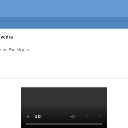
evedra
edra: Eva Mejuto