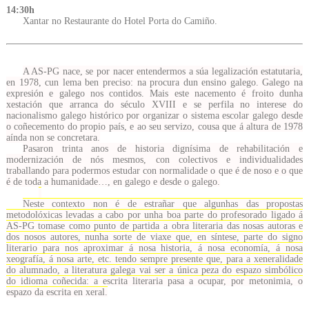
14:30h
Xantar no Restaurante do Hotel Porta do Camiño.
A AS-PG nace, se por nacer entendermos a súa legalización estatutaria,
en 1978, cun lema ben preciso: na procura dun ensino galego. Galego na
expresión e galego nos contidos. Mais este nacemento é froito dunha
xestación que arranca do século XVIII e se perfila no interese do
nacionalismo galego histórico por organizar o sistema escolar galego desde
o coñecemento do propio país, e ao seu servizo, cousa que á altura de 1978
aínda non se concretara.
Pasaron trinta anos de historia dignísima de rehabilitación e
modernización de nós mesmos, con colectivos e individualidades
traballando para podermos estudar con normalidade o que é de noso e o que
é de toda a humanidade…, en galego e desde o galego.
Neste contexto non é de estrañar que algunhas das propostas
metodolóxicas levadas a cabo por unha boa parte do profesorado ligado á
AS-PG tomase como punto de partida a obra literaria das nosas autoras e
dos nosos autores, nunha sorte de viaxe que, en síntese, parte do signo
literario para nos aproximar á nosa historia, á nosa economía, á nosa
xeografía, á nosa arte, etc. tendo sempre presente que, para a xeneralidade
do alumnado, a literatura galega vai ser a única peza do espazo simbólico
do idioma coñecida: a escrita literaria pasa a ocupar, por metonimia, o
espazo da escrita en xeral.