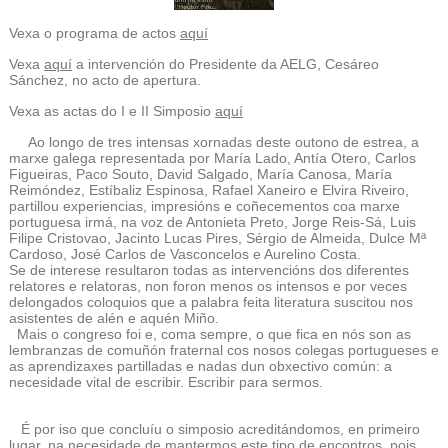
Vexa o programa de actos
aquí
Vexa
aquí
a intervención do Presidente da AELG, Cesáreo
Sánchez, no acto de apertura.
Vexa as actas do I e II Simposio
aquí
Ao longo de tres intensas xornadas deste outono de estrea, a
marxe galega representada por María Lado, Antía Otero, Carlos
Figueiras, Paco Souto, David Salgado, María Canosa, María
Reimóndez, Estíbaliz Espinosa, Rafael Xaneiro e Elvira Riveiro,
partillou experiencias, impresións e coñecementos coa marxe
portuguesa irmá, na voz de Antonieta Preto, Jorge Reis-Sá, Luis
Filipe Cristovao, Jacinto Lucas Pires, Sérgio de Almeida, Dulce Mª
Cardoso, José Carlos de Vasconcelos e Aurelino Costa.
Se de interese resultaron todas as intervencións dos diferentes
relatores e relatoras, non foron menos os intensos e por veces
delongados coloquios que a palabra feita literatura suscitou nos
asistentes de alén e aquén Miño.
Mais o congreso foi e, coma sempre, o que fica en nós son as
lembranzas de comuñón fraternal cos nosos colegas portugueses e
as aprendizaxes partilladas e nadas dun obxectivo común: a
necesidade vital de escribir. Escribir para sermos.
É por iso que concluíu o simposio acreditándomos, en primeiro
lugar, na necesidade de mantermos este tipo de encontros, pois