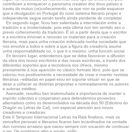
contribúen a enriquecer o panorama creativo dos dous países a
través do mutuo (re)coñecemento, xa que non se pode esquecer
que a divulgación en Portugal do noso sistema literario propio e
independente segue sendo tarefa aínda pendente de completar.
En segundo lugar, ficou ben salientada a interrelación entre a
tradición e a modernidade, pois esta última non ten sentido sen o
previo coñecemento da tradición. É só a partir desta que o escritor
e a escritora innovan e renovan os materiais para a creación
literaria, mais para unha creación imbricada nunha sociedade que
nos envolve a todos e sobre a que a figura do creador/a asume
unha responsabilidade ou, o que é o mesmo, unha función social.
En terceiro lugar, entendemos que se debe favorecer a difusión
da obra dos novos escritores e das novas escritoras, a través dos
diferentes soportes que a tecnoloxía nos ofrece, mesmo
previamente á súa aparición no clásico formato libro, polo que se
valorou moi positivamente a necesidade de crear e manter revistas
literarias –editadas en papel e/ou en soporte virtual- en que se
dean a coñecer as distintas propostas e nomeadamente os autores
e autoras inéditos.
Asemade, resultou ben testemuñada a importancia de manter o
espírito colectivo e cooperativo para defendermos proxectos
alternativos como os desenvolvidos na década dos 90 (Edicións do
Dragón ou Letras de Cal), con especial atención aos novos
creadores e creadoras.
Este II Simposio Internacional Letras na Raia finalizou, mais os
vencellos persoais e literarios ficaron ben incardinados na vontade
dun convivio arraiano que naceu sempre con vocación de continuar
a ser. De existirmos alén e aquén, enfin.