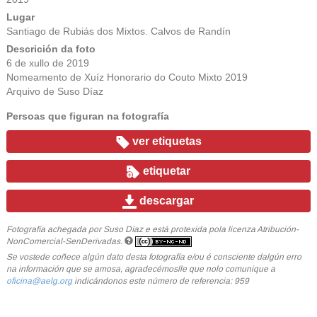
Lugar
Santiago de Rubiás dos Mixtos. Calvos de Randín
Descrición da foto
6 de xullo de 2019
Nomeamento de Xuíz Honorario do Couto Mixto 2019
Arquivo de Suso Díaz
Persoas que figuran na fotografía
ver etiquetas
etiquetar
descargar
Fotografía achegada por Suso Díaz e está protexida pola licenza Atribución-
NonComercial-SenDerivadas.
Se vostede coñece algún dato desta fotografía e/ou é consciente dalgún erro
na información que se amosa, agradecémoslle que nolo comunique a
oficina@aelg.org
indicándonos este número de referencia: 959