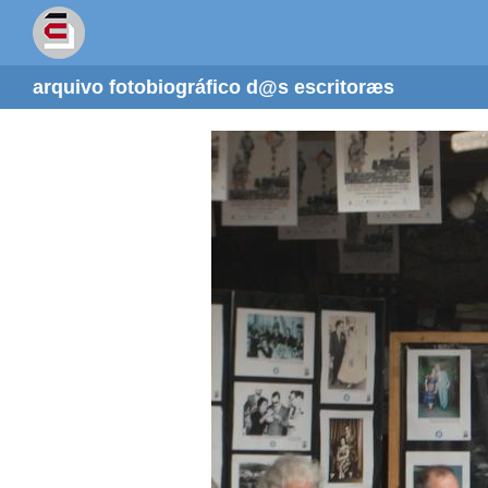
arquivo fotobiográfico d@s escritoræs