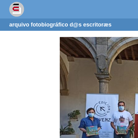
arquivo fotobiográfico d@s escritoræs