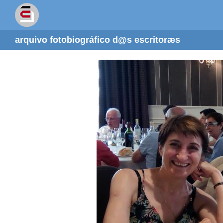
arquivo fotobiográfico d@s escritoræs