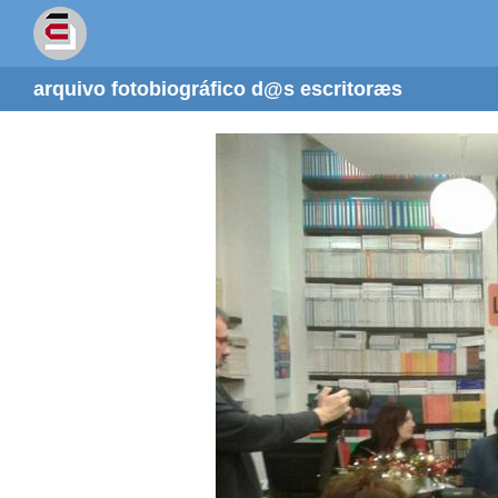
arquivo fotobiográfico d@s escritoræs