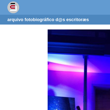
arquivo fotobiográfico d@s escritoræs