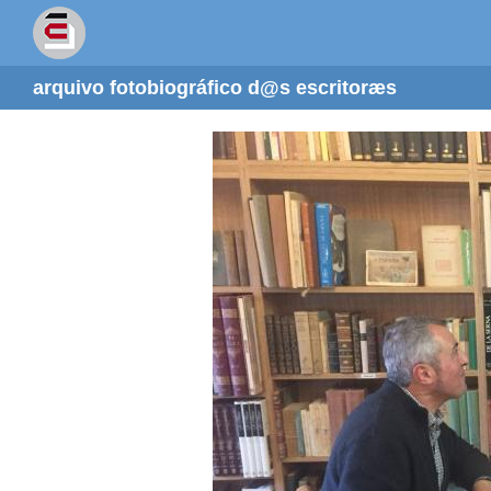
arquivo fotobiográfico d@s escritoræs