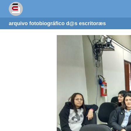
arquivo fotobiográfico d@s escritoræs