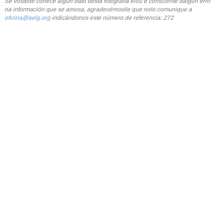
Se vostede coñece algún dato desta fotografía e/ou é consciente dalgún erro
na información que se amosa, agradecémoslle que nolo comunique a
oficina@aelg.org
indicándonos este número de referencia: 272