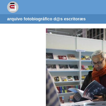
arquivo fotobiográfico d@s escritoræs