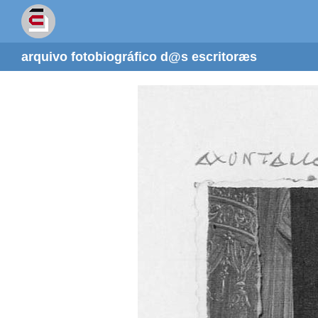
arquivo fotobiográfico d@s escritoræs