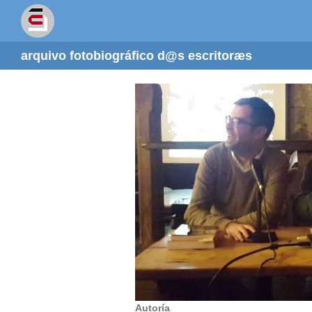
arquivo fotobiográfico d@s escritoræs
Autoría