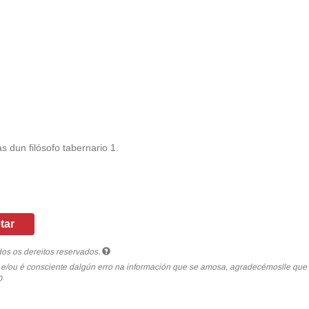
s dun filósofo tabernario 1.
tar
os os dereitos reservados.
a e/ou é consciente dalgún erro na información que se amosa, agradecémoslle qu
0