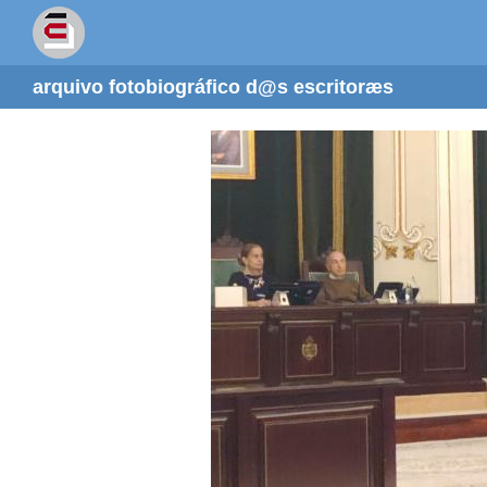
arquivo fotobiográfico d@s escritoræs