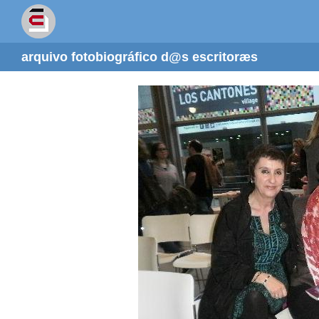
arquivo fotobiográfico d@s escritoræs