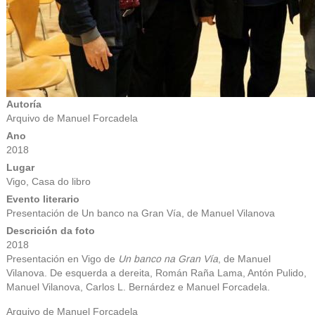
Autoría
Arquivo de Manuel Forcadela
Ano
2018
Lugar
Vigo, Casa do libro
Evento literario
Presentación de Un banco na Gran Vía, de Manuel Vilanova
Descrición da foto
2018
Presentación en Vigo de
Un banco na Gran Vía
, de Manuel
Vilanova. De esquerda a dereita, Román Raña Lama, Antón Pulido,
Manuel Vilanova, Carlos L. Bernárdez e Manuel Forcadela.
Arquivo de Manuel Forcadela