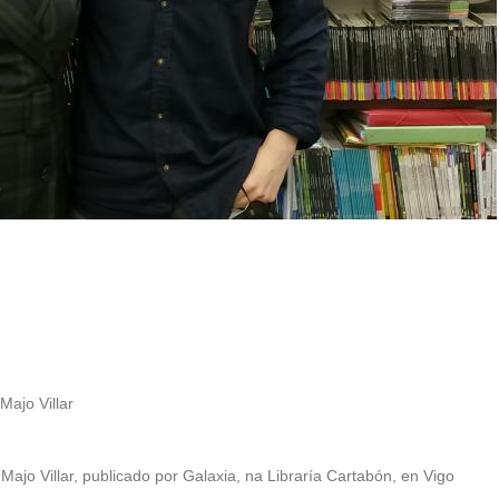
Majo Villar
 Majo Villar, publicado por Galaxia, na Libraría Cartabón, en Vigo