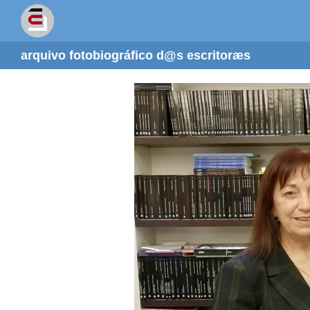
arquivo fotobiográfico d@s escritoræs