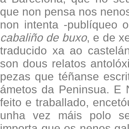
que non pensa nos nenos
non intenta -publíqueo 
cabaliño de buxo
, e de x
traducido xa ao castelá
son dous relatos antoló
pezas que téñanse escr
ámetos da Peninsua. E N
feito e traballado, encet
unha vez máis polo se
importa que os nenos ga