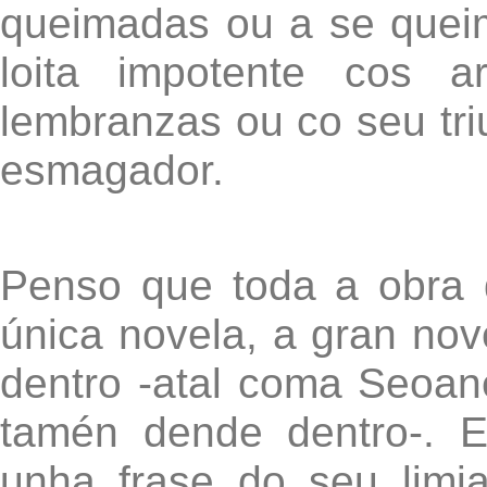
queimadas ou a se queim
loita impotente cos a
lembranzas ou co seu triu
esmagador.
Penso que toda a obra 
única novela, a gran nov
dentro -atal coma Seoan
tamén dende dentro-. 
unha frase do seu limi