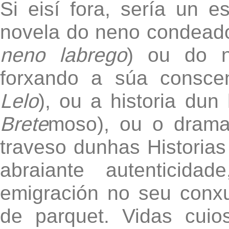
Si eisí fora, sería un 
novela do neno condeado
neno labrego
) ou do n
forxando a súa consce
Lelo
), ou a historia du
Brete
moso), ou o drama
traveso dunhas Historias
abraiante autenticida
emigración no seu conx
de parquet. Vidas cuio