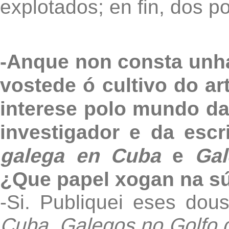
explotados; en fin, dos p
-Anque non consta unha
vostede ó cultivo do ar
interese polo mundo da 
investigador e da escr
galega en Cuba
e
Gal
¿Que papel xogan na sú
-Si. Publiquei eses dou
Cuba
.
Galegos no Golfo 