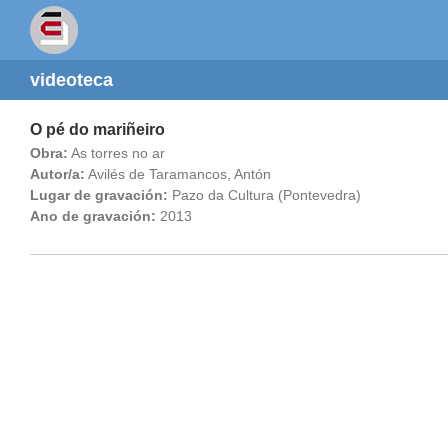
videoteca
O pé do mariñeiro
Obra:
As torres no ar
Autor/a:
Avilés de Taramancos, Antón
Lugar de gravación:
Pazo da Cultura (Pontevedra)
Ano de gravación:
2013