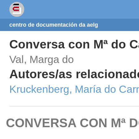
centro de documentación da aelg
Conversa con Mª do 
Val, Marga do
Autores/as relacionad
Kruckenberg, María do Ca
CONVERSA CON Mª 