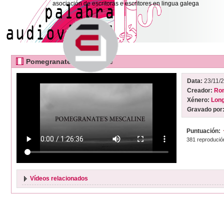
asociación de escritoras e escritores en lingua galega
Pomegranate's mescaline
Data:
23/11/
Creador:
Ron
Xénero:
Lon
Gravado por
Puntuación:
381 reprodució
Vídeos relacionados