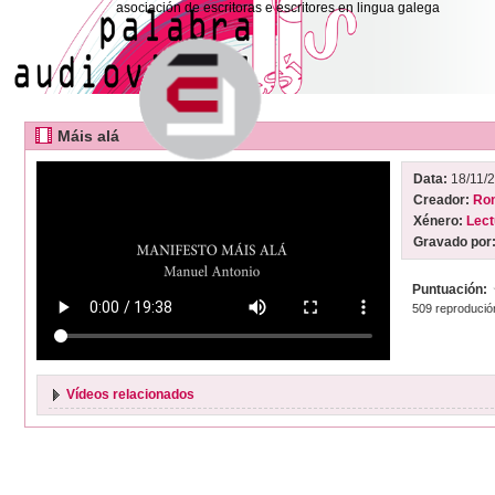
asociación de escritoras e escritores en lingua galega
Máis alá
Data:
18/11/
Creador:
Ron
Xénero:
Lect
Gravado por
Puntuación:
509 reprodució
Vídeos relacionados