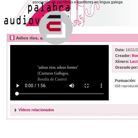
asociación de escritoras e escritores en lingua galega
Adios ríos, adios fontes
Data:
16/11/
Creador:
Ron
Xénero:
Lect
Gravado por
Puntuación:
658 reprodució
Vídeos relacionados