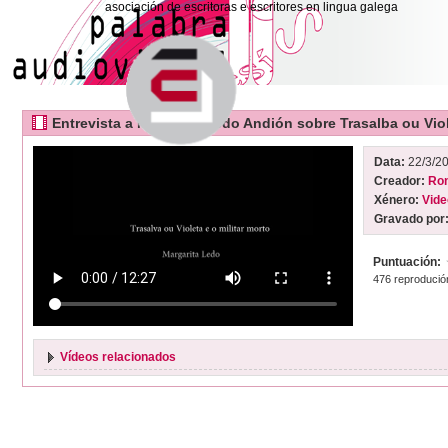
asociación de escritoras e escritores en lingua galega
Entrevista a Margarita Ledo Andión sobre Trasalba ou Viol
Data:
22/3/2
Creador:
Ron
Xénero:
Vide
Gravado por
Puntuación:
476 reprodució
Vídeos relacionados