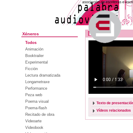
asociación de escritoras e escr
Rosalía I
Xéneros
Todos
Animación
Booktrailer
Experimental
Ficción
Lectura dramatizada
Longametraxe
Performance
Peza web
Poema visual
Texto de presentació
Poema-flash
Vídeos relacionados
Recitado de obra
Videoarte
Videobook