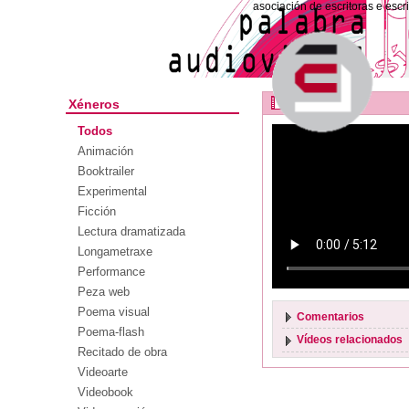
asociación de escritoras e escr
Fervença
Xéneros
Todos
Animación
Booktrailer
Experimental
Ficción
Lectura dramatizada
Longametraxe
Performance
Peza web
Poema visual
Comentarios
Poema-flash
Vídeos relacionados
Recitado de obra
Videoarte
Videobook