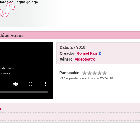
itores en lingua galega
a dúas voces
Data:
2/7/2018
Creador:
Ronsel Pan
Xénero:
Videoteatro
Puntuación:
797 reproducións desde o 2/7/2018
n