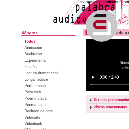
asociación de escritoras e escr
Historia de París 
Xéneros
Todos
Animación
Booktrailer
Experimental
Ficción
Lectura dramatizada
Longametraxe
Performance
Peza web
Poema visual
Texto de presentació
Poema-flash
Vídeos relacionados
Recitado de obra
Videoarte
Videobook