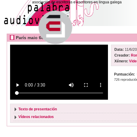
asociación de escritoras e escritores en lingua galega
París maio 68
Data:
11/6/2
Creador:
Ron
Xénero:
Vide
Puntuación:
726 reprodució
Texto de presentación
Vídeos relacionados